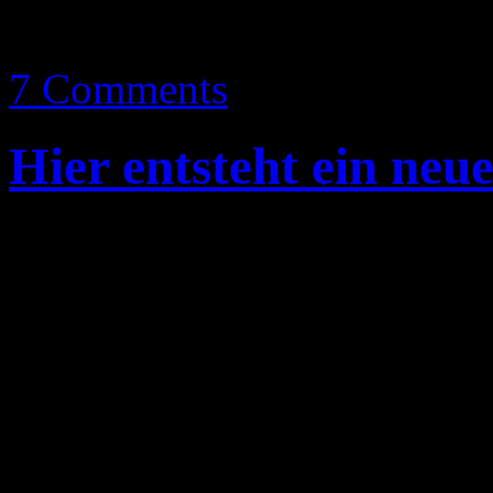
Tamago
7 Comments
Hier entsteht ein neu
So mein erster richtiger A
ja was werden.
Auf der Suche nach einem n
Idee, hey du könntest dir 
Depp hat einen also warum 