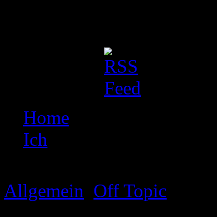
Dieser Blog ist eine einfa
Otakusleben. Erwartet bitte 
Social Stuff:
Home
Ich
Browsing articles in "
Off T
Allgemein
,
Off Topic
Jan. 3, 2012