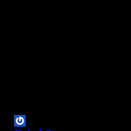
öffentlich zu kritisieren. Z
Verbesserungsvorschläge zu
mindestens für dieses Jahr, b
P.S. ich möchte auch mal wi
dem ich mich unglaublich üb
3 Comments