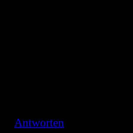
was auch immer. Wird so
Pochi Award überhaupt so 
sich überhaupt für die P
des Winner-Animes einen
sich in einem Jahr überh
dieses Jahr gewinnen wird
verstehe die Aufregung da
überhaupt wert?
Antworten