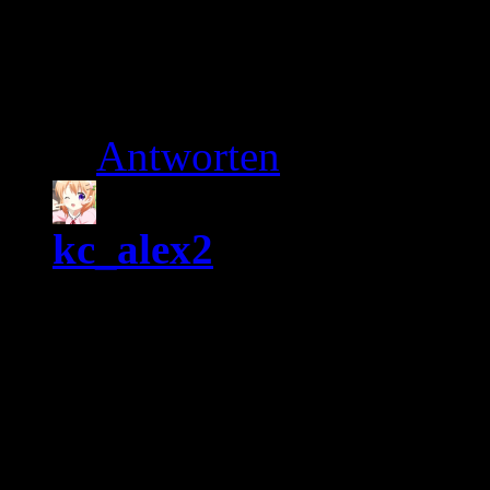
geheimnisvolle Favori
erklären würde.
Antworten
kc_alex2
15. August 20
Welcome back.
Ich habe mich gefragt, wa
Sinn hat, immerhin hande
und nicht um eine größer