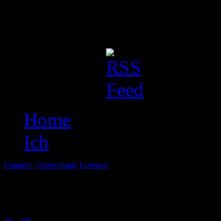
Dieser Blog ist eine einfa
Otakusleben. Erwartet bitte 
Social Stuff:
Home
Ich
Connichi
,
Deutschland
,
Lizenzen
Aug. 11, 2012
Tamago