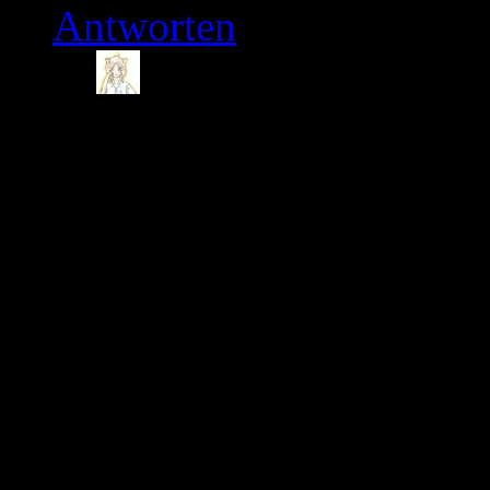
Antworten
Tamago
13. August 2
Trotzdem bleibt meine 
Fehler im System frühz
So ein Award soll ja i
Beispiel bei „beste Ser
Die einzige Aussage die
auch nen Award“ und vi
üblichen Verdächtigen