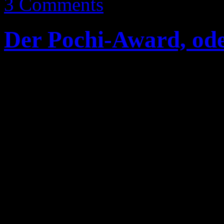
3 Comments
Der Pochi-Award, ode
Endlich hab ich mal wieder
schreiben kann, eigentlich 
tun aber ein paar IRL Sach
abgehalten.
Am Donnerstag, letzte Woch
bekannt, dass sie dieses J
ins Leben rufen, den Pochi-