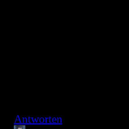
Anime-Fans (wie mich). F
Wenn schon Splatter dann
Auch würde den meisten 
Folgen nicht so interresie
ging es noch, wenn man e
könnte man damit 3 Mona
überbrücken. Code Geass 
Folgen hat.
Antworten