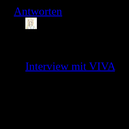
Antworten
Tamago
7. März 2012
FSK16 sollte kein Pro
Interview mit VIVA
ge
folgendes gesagt
Wie bereits erwähn
für Animes langfrist
dass der Einstieg in