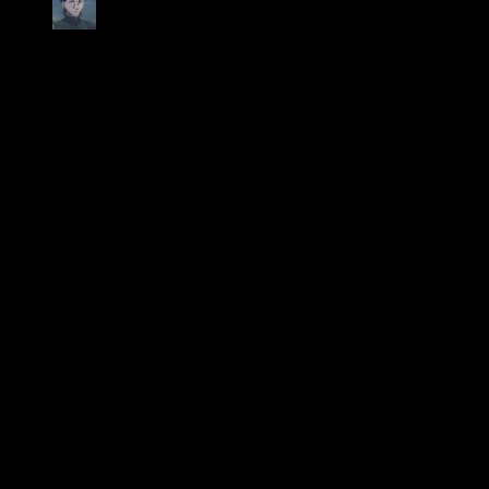
Chris
7. März 2012 um 
Ich schließe mich deinen
Vampire Knight könnte t
einbringen. Die Serie Bla
noch eine Alternative, h
sein.
Man muss ja schließlich
zensiertes Material send
in die Primetime verschi