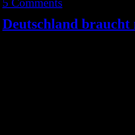
5 Comments
Deutschland braucht
VIVA fragt: „Welche neuen 
Programm?“ Und die Anime 
„One Piece“ und „Conan“ 
Dann bin ich noch auf dies
SailorMoonGerman gestoßen,
schon zum neuen VIVA Pro