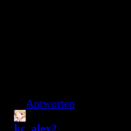
und schauen auf all
Formaten. Das könn
bisher nicht gezeigt
bestehender Serien,
Zielgruppe ab 16 J
VIVA bestimmt noch
können gespannt sei
Antworten
kc_alex2
8. März 2012 