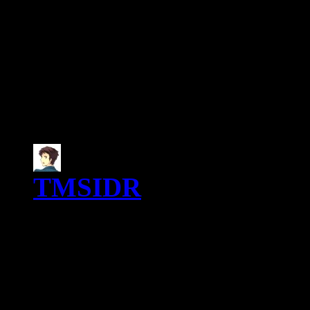
ähnliche Richtung gehen, ab
Handlung und den, zum Teil
Zielgruppe finden könnten.
5 Comments
TMSIDR
5. März 2012 
Dem Thema hatte ich ja a
auch kommentiert hattest
Gewöhnung an kürzere Se