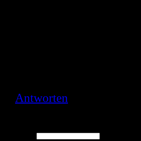
Ich sehe hier auch das tei
wenn ich mir ansehe was 
werden. Die finanziellen
begrenzt, da überlegen di
bevor sie in etwas inves
wohl oder übel das was s
Antworten
Leave a comment
Name (required)