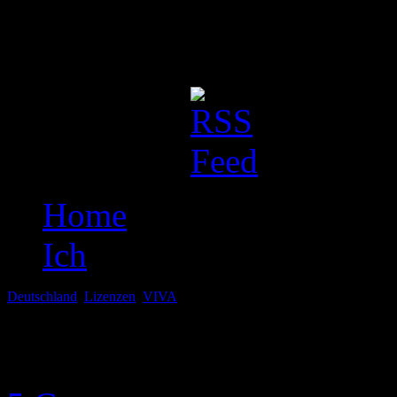
Dieser Blog ist eine einfa
Otakusleben. Erwartet bitte 
Social Stuff:
Home
Ich
Deutschland
,
Lizenzen
,
VIVA
März 4, 2012
Tamago