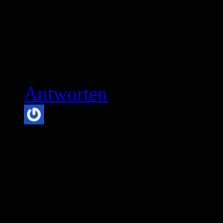
nicht sonderlich gut geei
da man zu viel verpassen
mehr hat, was da passiert
Antworten
popel
7. März 2012 um 
Higurashi würd‘ ich ich n
mischung aus niedlichen
brutalem Inhalt, einfach z