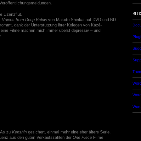
 Veröffentlichungsmeldungen.
BLO
e Lizenzflut.
t Voices from Deep Below
von Makoto Shinkai auf DVD und BD
ommt, dank der Unterstützung ihrer Kolegen von Kazé-
Docu
 Seine Filme machen mich immer übelst depressiv – und
r.
Plug
Sugg
Supp
The
Word
Word
Word
VAs zu
Kenshin
gesichert, einmal mehr eine eher ältere Serie.
quenz aus den guten Verkaufszahlen der
One Piece
Filme