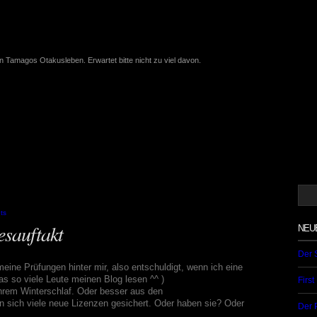
on Tamagos Otakusleben. Erwartet bitte nicht zu viel davon.
ts
esauftakt
NEU
Der 
ine Prüfungen hinter mir, also entschuldigt, wenn ich eine
as so viele Leute meinen Blog lesen ^^ )
Firs
hrem Winterschlaf. Oder besser aus den
 sich viele neue Lizenzen gesichert. Oder haben sie? Oder
Der 