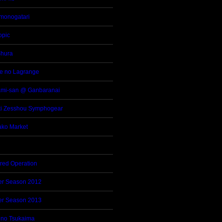
monogatari
opic
hura
e no Lagrange
mi-san @ Ganbaranai
i Zesshou Symphogear
ko Market
dred Operation
er Season 2012
er Season 2013
 no Tsukaima