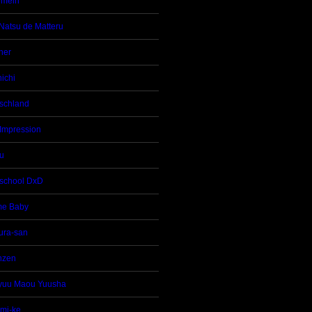
emein
Natsu de Matteru
her
ichi
schland
 Impression
u
school DxD
 me Baby
ura-san
nzen
yuu Maou Yuusha
mi-ke