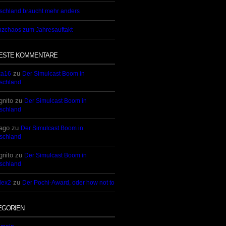
schland braucht mehr anders
nzchaos zum Jahresauftakt
ESTE KOMMENTARE
zu
ka16
Der Simulcast Boom in
schland
gnito
zu
Der Simulcast Boom in
schland
ago
zu
Der Simulcast Boom in
schland
gnito
zu
Der Simulcast Boom in
schland
zu
lex2
Der Pochi-Award, oder how not to
EGORIEN