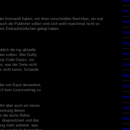
Allg
Ano 
der AnimaniA haben, mit ihren vorschnellen Berichten, ein mal
Anot
 auch die Publisher selbst sind sich wohl manchmal nicht so
h ins Einkaufskörbchen gelegt haben.
Conn
Deut
lich die top aktuelle
First
ben sollten. Wer
Guilty
nzip Code Geass, nur
te
, was der Serie nicht
GJ-b
s nicht kennt, Schande
High
der von Kazé dementiert,
Kill
ch kein Lizenzvertrag zu
Koto
Art aber auch ein riesen
Lize
wurstung dieses
n die letzte Röhre
Mao
 diagnostiziert und das
ung mehr anbietet, was
Mina