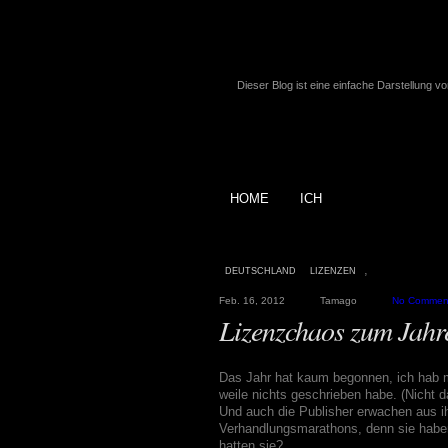
Dieser Blog ist eine einfache Darstellung v
HOME
ICH
,
DEUTSCHLAND
LIZENZEN
Feb. 16, 2012
Tamago
No Commen
Lizenzchaos zum Jahr
Das Jahr hat kaum begonnen, ich hab me
weile nichts geschrieben habe. (Nicht d
Und auch die Publisher erwachen aus i
Verhandlungsmarathons, denn sie haben
hatten sie?