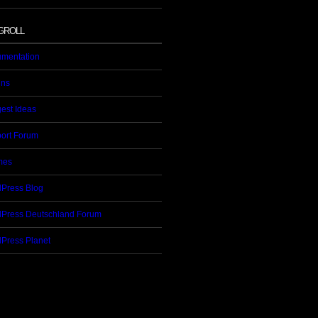
GROLL
mentation
ins
est Ideas
ort Forum
mes
Press Blog
Press Deutschland Forum
Press Planet