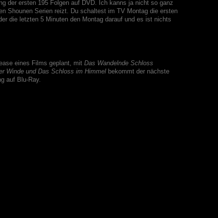
ng der ersten 195 Folgen auf DVD. Ich kanns ja nicht so ganz
en Shounen Serien reizt. Du schaltest im TV Montag die ersten
er die letzten 5 Minuten den Montag darauf und es ist nichts
ase eines Films geplant, mit
Das Wandelnde Schloss
er Winde und
Das Schloss im Himmel
bekommt der nächste
ng auf Blu-Ray.