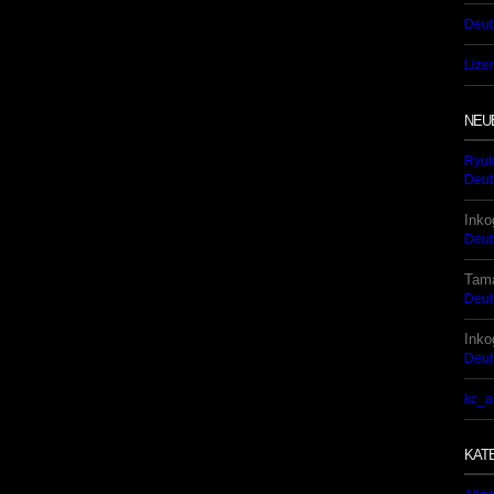
Deut
Lize
NEU
Ryu
Deut
Inko
Deut
Tam
Deut
Inko
Deut
kc_a
KAT