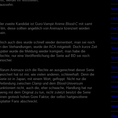
ist, werdet ihr feststellen,
 aussehn.
Nise
Off T
Der zweite Kandidat ist Guro-Vampir Anime
Blood-C
mit samt
Film, diese sollten angeblich von Animaze lizenziert worden
OreS
sein.
Rinn
Doch auch dies wurde schnell wieder dementiert, man sei noch
in den Verhandlungen, wurde der ACA mitgeteilt. Doch kurze Zeit
Sasa
später wurde die Meldung wieder korrigiert, man habe die
Rechte, nur eine Veröffentlichung der Serie auf BD sei noch
Senk
unsicher.
Tama
Warum Animaze sich die Rechte an ausgerechnet dieser Serie
gesichert hat ist mir, wie vielen anderen, schleierhaft. Denn die
VIVA
Serie ist in Japan, mit einem Wort, gefloppt. Nicht nur die
Verbindung zwischen
Clamp
und dem
Blood
-Universum
Vivi
funktioniert nicht, auch die, eher schwache, Handlung hat nur
wenig mit dem Original zu tun, nicht zuletzt besitzt die Serie
einen grotesk hohen Gore Faktor, der selbst hartgesottene
Wint
Splatter Fans abschreckt.
Wint
Zero