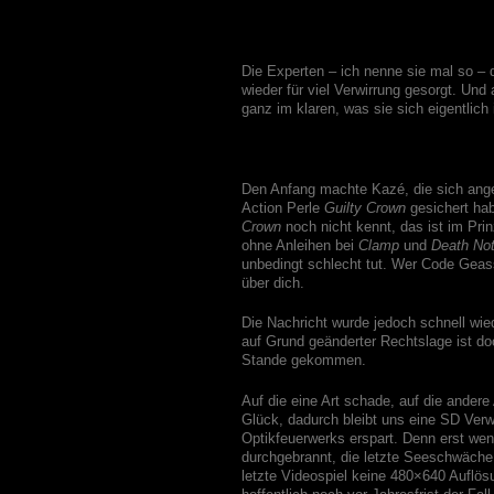
Die Experten – ich nenne sie mal so – 
wieder für viel Verwirrung gesorgt. Und
ganz im klaren, was sie sich eigentlic
Den Anfang machte Kazé, die sich angeb
Action Perle
Guilty Crown
gesichert ha
Crown
noch nicht kennt, das ist im Pri
ohne Anleihen bei
Clamp
und
Death No
unbedingt schlecht tut. Wer Code Geas
über dich.
Die Nachricht wurde jedoch schnell wie
auf Grund geänderter Rechtslage ist do
Stande gekommen.
Auf die eine Art schade, auf die andere 
Glück, dadurch bleibt uns eine SD Ver
Optikfeuerwerks erspart. Denn erst wen
durchgebrannt, die letzte Seeschwäche
letzte Videospiel keine 480×640 Auflös